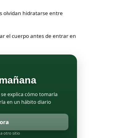
s olvidan hidratarse entre
r el cuerpo antes de entrar en
a mañana
 se explica cómo tomarla
rla en un hábito diario
ora
a otro sitio