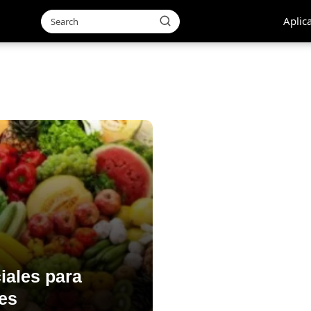
Aplic
iales para
tes