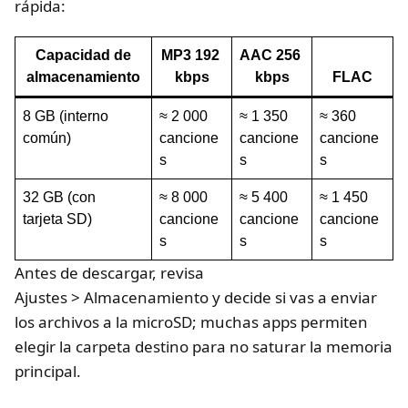
rápida:
Capacidad de
MP3 192
AAC 256
almacenamiento
kbps
kbps
FLAC
8 GB (interno
≈ 2 000
≈ 1 350
≈ 360
común)
cancione
cancione
cancione
s
s
s
32 GB (con
≈ 8 000
≈ 5 400
≈ 1 450
tarjeta SD)
cancione
cancione
cancione
s
s
s
Antes de descargar, revisa
Ajustes > Almacenamiento y decide si vas a enviar
los archivos a la microSD; muchas apps permiten
elegir la carpeta destino para no saturar la memoria
principal.