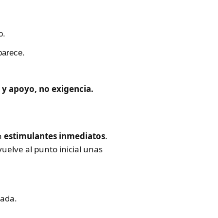
.
o.
parece.
 y apoyo, no exigencia.
n
estimulantes inmediatos
.
vuelve al punto inicial unas
gada.