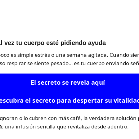
l vez tu cuerpo esté pidiendo ayuda
poco es simple estrés o una semana agitada. Cuando sien
uso respirar se siente pesado… es tu cuerpo enviando señ
El secreto se revela aquí
escubra el secreto para despertar su vitalida
gnoran o lo cubren con más café, la verdadera solución
a
: una infusión sencilla que revitaliza desde adentro.